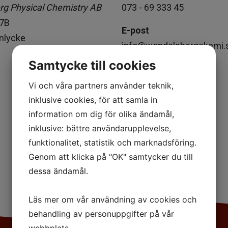
g Physical Chemistry AB
073 - 69 333 45
Värmetransport
 7B
E-post
nlycke
info@wendelsbergskemi.
Förbränningskemi
Samtycke till cookies
Organisationsnummer
Tarm- och
559057-4371
Vi och våra partners använder teknik,
lungabsorption
inklusive cookies, för att samla in
information om dig för olika ändamål,
Elektrokemi
inklusive: bättre användarupplevelse,
funktionalitet, statistik och marknadsföring.
Animeringar
Genom att klicka på "OK" samtycker du till
dessa ändamål.
Läs mer om vår användning av cookies och
behandling av personuppgifter på vår
webbplats.