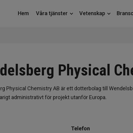
Hem
Våra tjänster
Vetenskap
Brans
Forskningskonsulter
Publikationer
Simuleringsprogram
Nanopartikeldynamik
delsberg Physical Ch
Mjukvara
Löslighet
MonteLab
g Physical Chemistry AB är ett dotterbolag till Wendels
Litteraturstudie
Fasseparation av
arigt administrativt för projekt utanför Europa.
polymerer
Kurser
Diffusion &
konvektion
Vår kompetens
Telefon