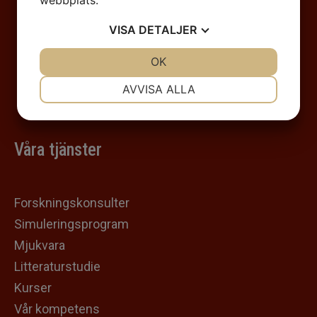
VISA
DETALJER
JA
NEJ
OK
JA
NEJ
NÖDVÄNDIG
INSTÄLLNINGAR
AVVISA ALLA
JA
NEJ
JA
NEJ
MARKNADSFÖRING
STATISTIK
Våra tjänster
Forskningskonsulter
Simuleringsprogram
Mjukvara
Litteraturstudie
Kurser
Vår kompetens